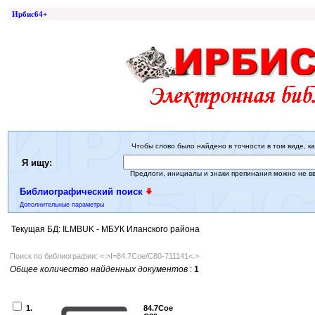
Ирбис64+
Чтобы слово было найдено в точности в том виде, ка
Я ищу:
Предлоги, инициалы и знаки препинания можно не в
Библиографический поиск
Дополнительные параметры
Текущая БД: ILMBUK - МБУК Иланского района
Поиск по библиографии: <.>I=84.7Сое/С80-711141<.>
Общее количество найденных документов
:
1
1.
84.7Сое