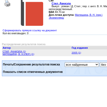
С80
Стил, Даниэла
.
Выкуп : роман / Д. Стил ; пер. с англ. В. Н. Ма
непосредственный.
ББК
84.7Сое
Доп.точки доступа:
Матюшина, В. Н. \пер.\
Экземпляры
Сформировать прямую ссылку на документ
Кол-во книговыдач: 0
Распределение результатов поиска
Автор
Год издания
СТИЛ, ДАНИЭЛА (1)
2005 (1)
МАТЮШИНА, В. Н.\ПЕР.\ (1)
Печать/Сохранение результатов поиска
Показать список отмеченных документов