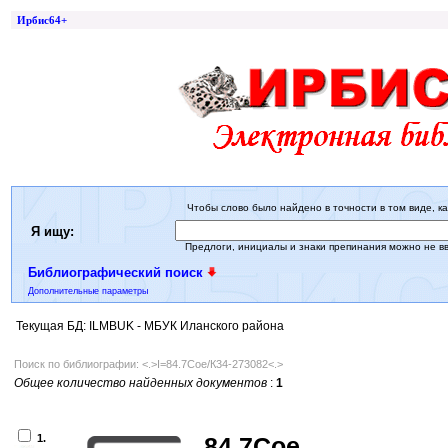
Ирбис64+
Чтобы слово было найдено в точности в том виде, ка
Я ищу:
Предлоги, инициалы и знаки препинания можно не в
Библиографический поиск
Дополнительные параметры
Текущая БД: ILMBUK - МБУК Иланского района
Поиск по библиографии: <.>I=84.7Сое/К34-273082<.>
Общее количество найденных документов
:
1
1.
84.7Сое