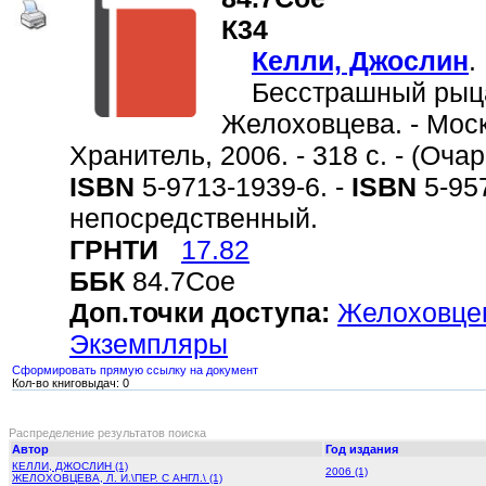
К34
Келли, Джослин
.
Бесстрашный рыцарь 
Желоховцева. - Москв
Хранитель, 2006. - 318 с. - (Очар
ISBN
5-9713-1939-6. -
ISBN
5-957
непосредственный.
ГРНТИ
17.82
ББК
84.7Сое
Доп.точки доступа:
Желоховцева
Экземпляры
Сформировать прямую ссылку на документ
Кол-во книговыдач: 0
Распределение результатов поиска
Автор
Год издания
КЕЛЛИ, ДЖОСЛИН (1)
2006 (1)
ЖЕЛОХОВЦЕВА, Л. И.\ПЕР. С АНГЛ.\ (1)