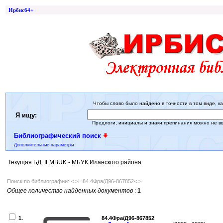
Ирбис64+
Чтобы слово было найдено в точности в том виде, ка
Я ищу:
Предлоги, инициалы и знаки препинания можно не в
Библиографический поиск
Дополнительные параметры
Текущая БД: ILMBUK - МБУК Иланского района
Поиск по библиографии: <.>I=84.4Фра/Д96-867852<.>
Общее количество найденных документов
:
1
1.
84.4Фра/Д96-867852