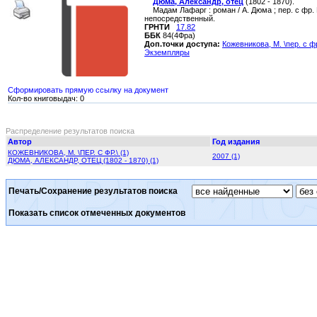
Дюма, Александр, отец
(1802 - 1870).
Мадам Лафарг : роман / А. Дюма ; пер. с фр. М.
непосредственный.
ГРНТИ
17.82
ББК
84(4Фра)
Доп.точки доступа:
Кожевникова, М. \пер. с фр
Экземпляры
Сформировать прямую ссылку на документ
Кол-во книговыдач: 0
Распределение результатов поиска
Автор
Год издания
КОЖЕВНИКОВА, М. \ПЕР. С ФР.\ (1)
2007 (1)
ДЮМА, АЛЕКСАНДР, ОТЕЦ (1802 - 1870) (1)
Печать/Сохранение результатов поиска
Показать список отмеченных документов