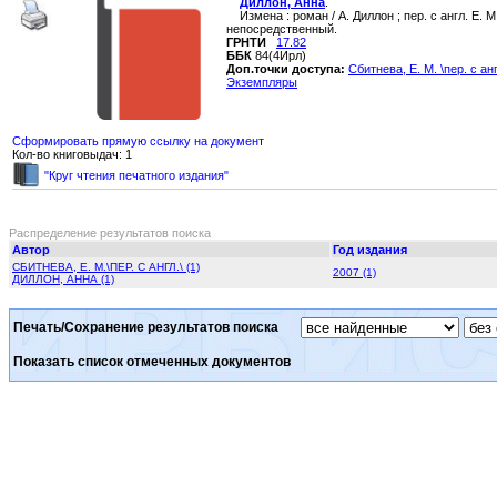
Диллон, Анна
.
Измена : роман / А. Диллон ; пер. с англ. Е. М.
непосредственный.
ГРНТИ
17.82
ББК
84(4Ирл)
Доп.точки доступа:
Сбитнева, Е. М. \пер. с анг
Экземпляры
Сформировать прямую ссылку на документ
Кол-во книговыдач: 1
"Круг чтения печатного издания"
Распределение результатов поиска
Автор
Год издания
СБИТНЕВА, Е. М.\ПЕР. С АНГЛ.\ (1)
2007 (1)
ДИЛЛОН, АННА (1)
Печать/Сохранение результатов поиска
Показать список отмеченных документов