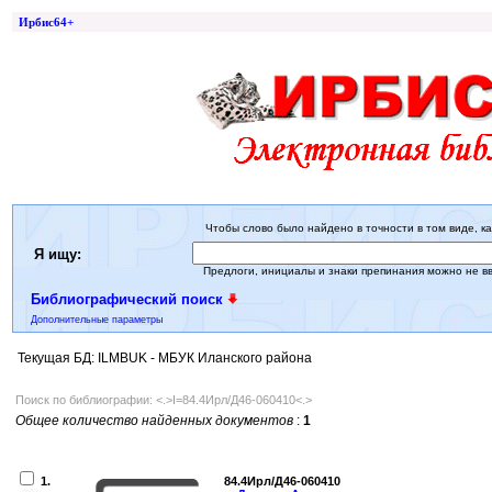
Ирбис64+
Чтобы слово было найдено в точности в том виде, ка
Я ищу:
Предлоги, инициалы и знаки препинания можно не в
Библиографический поиск
Дополнительные параметры
Текущая БД: ILMBUK - МБУК Иланского района
Поиск по библиографии: <.>I=84.4Ирл/Д46-060410<.>
Общее количество найденных документов
:
1
1.
84.4Ирл/Д46-060410