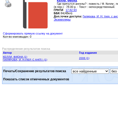
Келли, Фиона
.
Где прячутся ангелы? : повесть / Ф. Келли ; пер
(в пер.) : 78.00 р. - Текст : непосредственный.
ГРНТИ
17.82.93
ББК
84(4Вел)
Доп.точки доступа:
Гилярова, И. Н. \пер. с анг
Экземпляры
Сформировать прямую ссылку на документ
Кол-во книговыдач: 0
Распределение результатов поиска
Автор
Год издания
КЕЛЛИ, ФИОНА (1)
2006 (1)
ГИЛЯРОВА, И. Н.\ПЕР. С АНГЛ.\ (1)
Печать/Сохранение результатов поиска
Показать список отмеченных документов