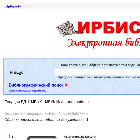
Ирбис64+
Чтобы слово было найдено в точности в том виде, ка
Я ищу:
Предлоги, инициалы и знаки препинания можно не в
Библиографический поиск
Дополнительные параметры
Текущая БД: ILMBUK - МБУК Иланского района
Поиск по библиографии: <.>I=84.4Вел/К34-505768<.>
Общее количество найденных документов
:
1
1.
84.4Вел/К34-505768