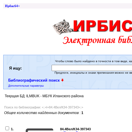
Ирбис64+
Чтобы слово было найдено в точности в том виде, ка
Я ищу:
Предлоги, инициалы и знаки препинания можно не в
Библиографический поиск
Дополнительные параметры
Текущая БД: ILMBUK - МБУК Иланского района
Поиск по библиографии: <.>I=84.4Вел/К34-397343<.>
Общее количество найденных документов
:
1
1.
84.4Вел/К34-397343