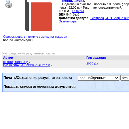
Келли, Фиона
.
Подкова на счастье : повесть / Ф. Келли ; пер. 
пер.) : 82.00 р. - Текст : непосредственный.
ГРНТИ
17.82.93
ББК
84(4Вел)
Доп.точки доступа:
Гилярова, И. Н. \пер. с анг
Экземпляры
Сформировать прямую ссылку на документ
Кол-во книговыдач: 0
Распределение результатов поиска
Автор
Год издания
КЕЛЛИ, ФИОНА (1)
2006 (1)
ГИЛЯРОВА, И. Н.\ПЕР. С АНГЛ.\ (1)
Печать/Сохранение результатов поиска
Показать список отмеченных документов