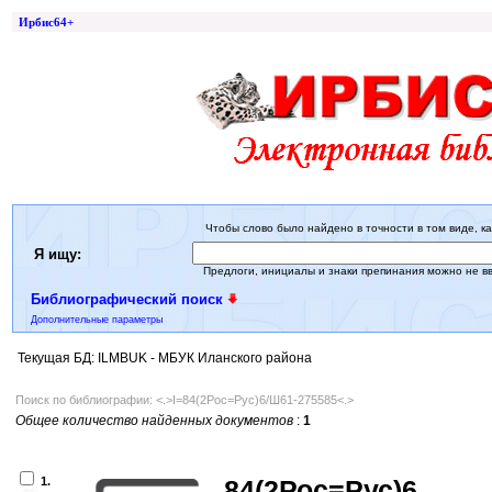
Ирбис64+
Чтобы слово было найдено в точности в том виде, ка
Я ищу:
Предлоги, инициалы и знаки препинания можно не в
Библиографический поиск
Дополнительные параметры
Текущая БД: ILMBUK - МБУК Иланского района
Поиск по библиографии: <.>I=84(2Рос=Рус)6/Ш61-275585<.>
Общее количество найденных документов
:
1
1.
84(2Рос=Рус)6