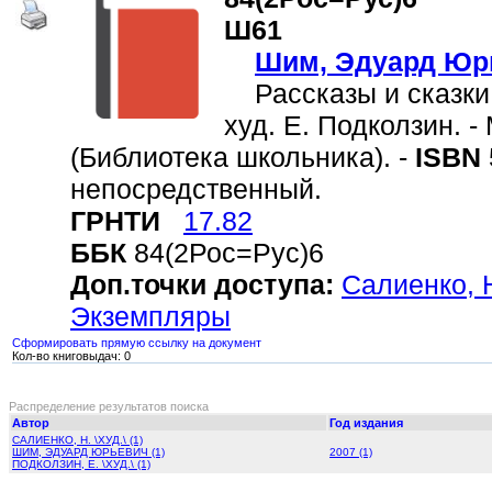
Ш61
Шим, Эдуард Юр
Рассказы и сказки о
худ. Е. Подколзин. - 
(Библиотека школьника). -
ISBN
непосредственный.
ГРНТИ
17.82
ББК
84(2Рос=Рус)6
Доп.точки доступа:
Салиенко, Н
Экземпляры
Сформировать прямую ссылку на документ
Кол-во книговыдач: 0
Распределение результатов поиска
Автор
Год издания
САЛИЕНКО, Н. \ХУД.\ (1)
ШИМ, ЭДУАРД ЮРЬЕВИЧ (1)
2007 (1)
ПОДКОЛЗИН, Е. \ХУД.\ (1)