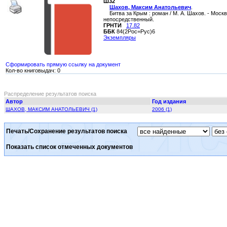
Ш32
Шахов, Максим Анатольевич
.
Битва за Крым : роман / М. А. Шахов. - Москва 
непосредственный.
ГРНТИ
17.82
ББК
84(2Рос=Рус)6
Экземпляры
Сформировать прямую ссылку на документ
Кол-во книговыдач: 0
Распределение результатов поиска
Автор
Год издания
ШАХОВ, МАКСИМ АНАТОЛЬЕВИЧ (1)
2006 (1)
Печать/Сохранение результатов поиска
Показать список отмеченных документов