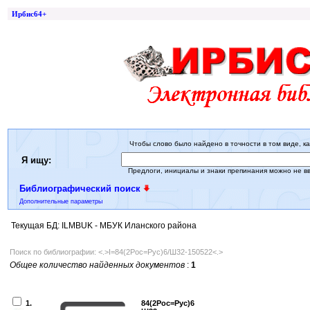
Ирбис64+
Чтобы слово было найдено в точности в том виде, ка
Я ищу:
Предлоги, инициалы и знаки препинания можно не в
Библиографический поиск
Дополнительные параметры
Текущая БД: ILMBUK - МБУК Иланского района
Поиск по библиографии: <.>I=84(2Рос=Рус)6/Ш32-150522<.>
Общее количество найденных документов
:
1
1.
84(2Рос=Рус)6