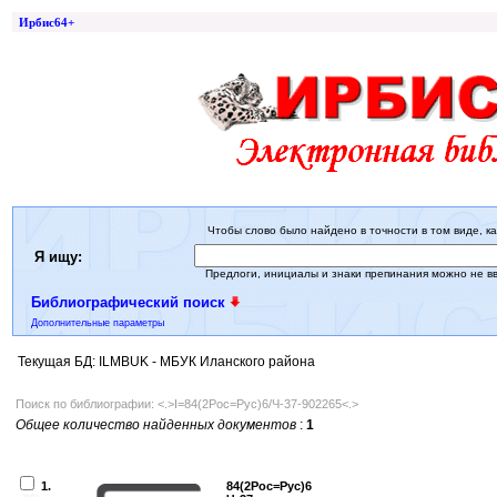
Ирбис64+
Чтобы слово было найдено в точности в том виде, ка
Я ищу:
Предлоги, инициалы и знаки препинания можно не в
Библиографический поиск
Дополнительные параметры
Текущая БД: ILMBUK - МБУК Иланского района
Поиск по библиографии: <.>I=84(2Рос=Рус)6/Ч-37-902265<.>
Общее количество найденных документов
:
1
1.
84(2Рос=Рус)6