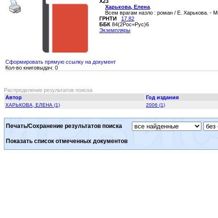
Х23
Харькова, Елена
.
Всем врагам назло : роман / Е. Харькова. - Мос
ГРНТИ
17.82
ББК
84(2Рос=Рус)6
Экземпляры
Сформировать прямую ссылку на документ
Кол-во книговыдач: 0
Распределение результатов поиска
Автор
Год издания
ХАРЬКОВА, ЕЛЕНА (1)
2006 (1)
Печать/Сохранение результатов поиска
Показать список отмеченных документов