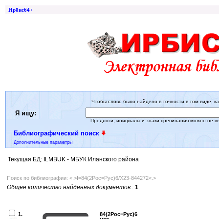
Ирбис64+
Чтобы слово было найдено в точности в том виде, ка
Я ищу:
Предлоги, инициалы и знаки препинания можно не в
Библиографический поиск
Дополнительные параметры
Текущая БД: ILMBUK - МБУК Иланского района
Поиск по библиографии: <.>I=84(2Рос=Рус)6/Х23-844272<.>
Общее количество найденных документов
:
1
1.
84(2Рос=Рус)6