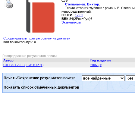
С79
Степанычев, Виктор
.
Терминатор из глубинки : роман / В. Степаныче
непосредственный.
ГРНТИ
17.82
ББК
84(2Рос=Рус)6
Экземпляры
Сформировать прямую ссылку на документ
Кол-во книговыдач: 0
Распределение результатов поиска
Автор
Год издания
СТЕПАНЫЧЕВ, ВИКТОР (1)
2007 (1)
Печать/Сохранение результатов поиска
Показать список отмеченных документов