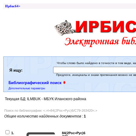
Ирбис64+
Чтобы слово было найдено в точности в том виде, ка
Я ищу:
Предлоги, инициалы и знаки препинания можно не в
Библиографический поиск
Дополнительные параметры
Текущая БД: ILMBUK - МБУК Иланского района
Поиск по библиографии: <.>I=84(2Рос=Рус)6/С79-263420<.>
Общее количество найденных документов
:
1
1.
84(2Рос=Рус)6