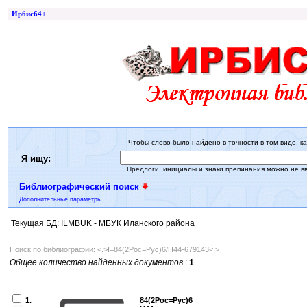
Ирбис64+
Чтобы слово было найдено в точности в том виде, ка
Я ищу:
Предлоги, инициалы и знаки препинания можно не в
Библиографический поиск
Дополнительные параметры
Текущая БД: ILMBUK - МБУК Иланского района
Поиск по библиографии: <.>I=84(2Рос=Рус)6/Н44-679143<.>
Общее количество найденных документов
:
1
1.
84(2Рос=Рус)6