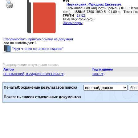
Н44
Незнанский, Фридрих Евсеевич
.
Обыкновенная жадность : роман / Ф. Е. Незнанск
пер.). -
ISBN
5-7390-1960-5 : 91.00 р. - Текст :
ГРНТИ
17.82
ББК
84(2Рос=Рус)6
Экземпляры
Сформировать прямую ссылку на документ
Кол-во книговыдач: 1
"Круг чтения печатного издания"
Распределение результатов поиска
Автор
Год издания
НЕЗНАНСКИЙ, ФРИДРИХ ЕВСЕЕВИЧ (1)
2007 (1)
Печать/Сохранение результатов поиска
Показать список отмеченных документов