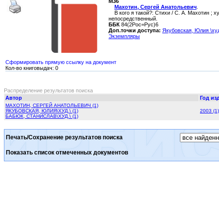
М36
Махотин, Сергей Анатольевич
.
В кого я такой?: Стихи / С. А. Махотин ; ху
непосредственный.
ББК
84(2Рос=Рус)6
Доп.точки доступа:
Якубовская, Юлия \худ
Экземпляры
Сформировать прямую ссылку на документ
Кол-во книговыдач: 0
Распределение результатов поиска
Автор
Год из
МАХОТИН, СЕРГЕЙ АНАТОЛЬЕВИЧ (1)
ЯКУБОВСКАЯ, ЮЛИЯ\ХУД.\ (1)
2003 (1)
БАБЮК, СТАНИСЛАВ\ХУД.\ (1)
Печать/Сохранение результатов поиска
Показать список отмеченных документов