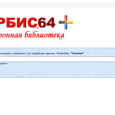
к указано, заключите его в двойные кавычки. Например:
"Соколов"
водить