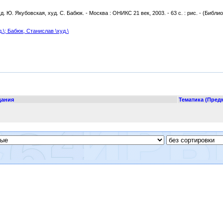
д. Ю. Якубовская, худ. С. Бабюк. - Москва : ОНИКС 21 век, 2003. - 63 с. : рис. - (Библи
.\;
Бабюк, Станислав \худ.\
дания
Тематика (Пред