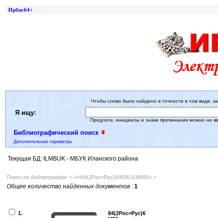
Ирбис64+
Чтобы слово было найдено в точности в том виде, ка
Я ищу:
Предлоги, инициалы и знаки препинания можно не в
Библиографический поиск
Дополнительные параметры
Текущая БД: ILMBUK - МБУК Иланского района
Поиск по библиографии: <.>I=84(2Рос=Рус)6/М36-636695<.>
Общее количество найденных документов
:
1
1.
84(2Рос=Рус)6