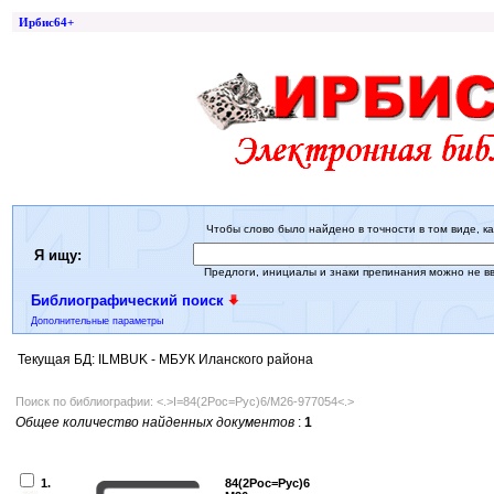
Ирбис64+
Чтобы слово было найдено в точности в том виде, ка
Я ищу:
Предлоги, инициалы и знаки препинания можно не в
Библиографический поиск
Дополнительные параметры
Текущая БД: ILMBUK - МБУК Иланского района
Поиск по библиографии: <.>I=84(2Рос=Рус)6/М26-977054<.>
Общее количество найденных документов
:
1
1.
84(2Рос=Рус)6