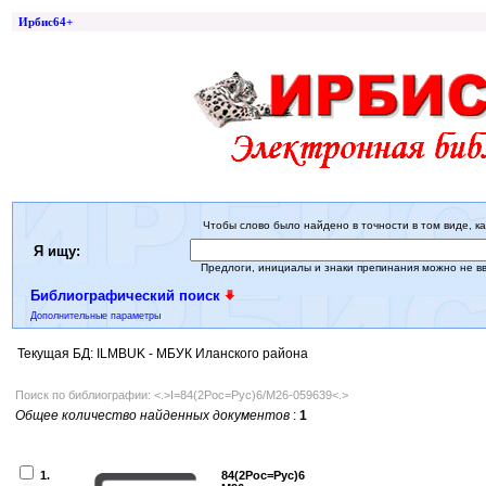
Ирбис64+
Чтобы слово было найдено в точности в том виде, ка
Я ищу:
Предлоги, инициалы и знаки препинания можно не в
Библиографический поиск
Дополнительные параметры
Текущая БД: ILMBUK - МБУК Иланского района
Поиск по библиографии: <.>I=84(2Рос=Рус)6/М26-059639<.>
Общее количество найденных документов
:
1
1.
84(2Рос=Рус)6