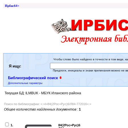
Ирбис64+
Чтобы слово было найдено в точности в том виде, ка
Я ищу:
Предлоги, инициалы и знаки препинания можно не в
Библиографический поиск
Дополнительные параметры
Текущая БД: ILMBUK - МБУК Иланского района
Поиск по библиографии: <.>I=84(2Рос=Рус)6/Л84-772016<.>
Общее количество найденных документов
:
1
1.
84(2Рос=Рус)6