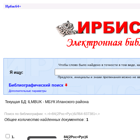
Ирбис64+
Чтобы слово было найдено в точности в том виде, ка
Я ищу:
Предлоги, инициалы и знаки препинания можно не в
Библиографический поиск
Дополнительные параметры
Текущая БД: ILMBUK - МБУК Иланского района
Поиск по библиографии: <.>I=84(2Рос=Рус)6/Л64-837381<.>
Общее количество найденных документов
:
1
1.
84(2Рос=Рус)6