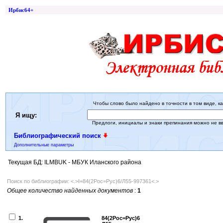
Ирбис64+
Чтобы слово было найдено в точности в том виде, ка
Я ищу:
Предлоги, инициалы и знаки препинания можно не в
Библиографический поиск
Дополнительные параметры
Текущая БД: ILMBUK - МБУК Иланского района
Поиск по библиографии: <.>I=84(2Рос=Рус)6/Л55-997361<.>
Общее количество найденных документов
:
1
1.
84(2Рос=Рус)6