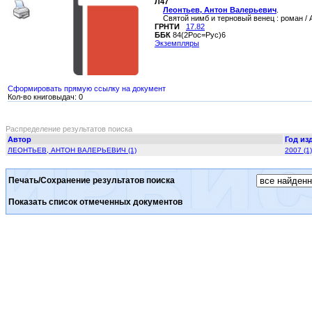
Л47
Леонтьев, Антон Валерьевич
.
Святой нимб и терновый венец : роман / А. 
ГРНТИ
17.82
ББК
84(2Рос=Рус)6
Экземпляры
Сформировать прямую ссылку на документ
Кол-во книговыдач: 0
Распределение результатов поиска
Автор
Год из
ЛЕОНТЬЕВ, АНТОН ВАЛЕРЬЕВИЧ (1)
2007 (1)
Печать/Сохранение результатов поиска
Показать список отмеченных документов