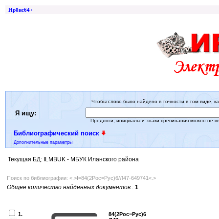
Ирбис64+
Чтобы слово было найдено в точности в том виде, ка
Я ищу:
Предлоги, инициалы и знаки препинания можно не в
Библиографический поиск
Дополнительные параметры
Текущая БД: ILMBUK - МБУК Иланского района
Поиск по библиографии: <.>I=84(2Рос=Рус)6/Л47-649741<.>
Общее количество найденных документов
:
1
1.
84(2Рос=Рус)6