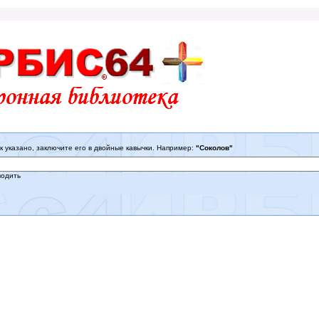
к указано, заключите его в двойные кавычки. Например:
"Соколов"
водить