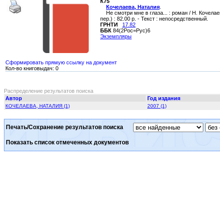
К75
Кочелаева, Наталия
.
Не смотри мне в глаза... : роман / Н. Кочела
пер.) : 82.00 р. - Текст : непосредственный.
ГРНТИ
17.82
ББК
84(2Рос=Рус)6
Экземпляры
Сформировать прямую ссылку на документ
Кол-во книговыдач: 0
Распределение результатов поиска
Автор
Год издания
КОЧЕЛАЕВА, НАТАЛИЯ (1)
2007 (1)
Печать/Сохранение результатов поиска
Показать список отмеченных документов