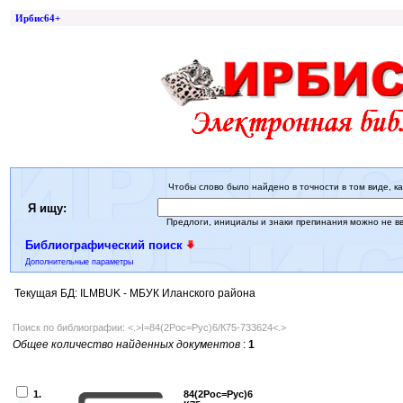
Ирбис64+
Чтобы слово было найдено в точности в том виде, ка
Я ищу:
Предлоги, инициалы и знаки препинания можно не в
Библиографический поиск
Дополнительные параметры
Текущая БД: ILMBUK - МБУК Иланского района
Поиск по библиографии: <.>I=84(2Рос=Рус)6/К75-733624<.>
Общее количество найденных документов
:
1
1.
84(2Рос=Рус)6