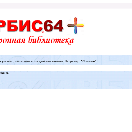
к указано, заключите его в двойные кавычки. Например:
"Соколов"
водить