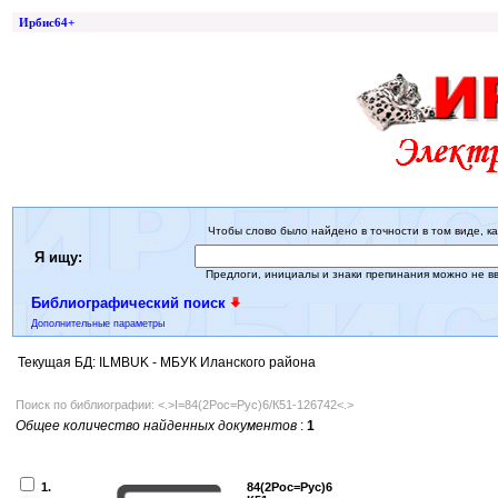
Ирбис64+
Чтобы слово было найдено в точности в том виде, ка
Я ищу:
Предлоги, инициалы и знаки препинания можно не в
Библиографический поиск
Дополнительные параметры
Текущая БД: ILMBUK - МБУК Иланского района
Поиск по библиографии: <.>I=84(2Рос=Рус)6/К51-126742<.>
Общее количество найденных документов
:
1
1.
84(2Рос=Рус)6