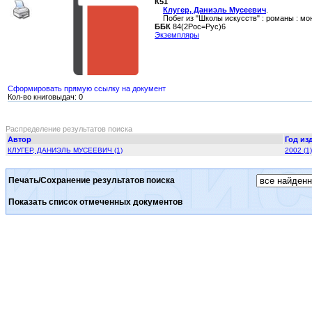
К51
Клугер, Даниэль Мусеевич
.
Побег из "Школы искусств" : романы : моногр
ББК
84(2Рос=Рус)6
Экземпляры
Сформировать прямую ссылку на документ
Кол-во книговыдач: 0
Распределение результатов поиска
Автор
Год из
КЛУГЕР, ДАНИЭЛЬ МУСЕЕВИЧ (1)
2002 (1)
Печать/Сохранение результатов поиска
Показать список отмеченных документов