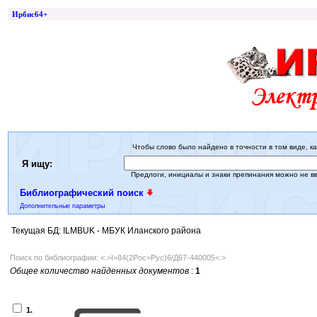
Ирбис64+
Чтобы слово было найдено в точности в том виде, ка
Я ищу:
Предлоги, инициалы и знаки препинания можно не в
Библиографический поиск
Дополнительные параметры
Текущая БД: ILMBUK - МБУК Иланского района
Поиск по библиографии: <.>I=84(2Рос=Рус)6/Д67-440005<.>
Общее количество найденных документов
:
1
1.