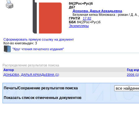
84(2Рос=Рус)6
Д67
Донцова, Дарья Аркадьевна
.
Безумная кепка Мономаха : роман / Д. А. Д
ГРНТИ
17.82
ББК
84(2Рос=Рус)6
Экземпляры
Сформировать прямую ссылку на документ
Кол-во книговыдач: 3
"Круг чтения печатного издания"
Распределение результатов поиска
Автор
Год из
ДОНЦОВА, ДАРЬЯ АРКАДЬЕВНА (1)
2006 (1)
Печать/Сохранение результатов поиска
Показать список отмеченных документов