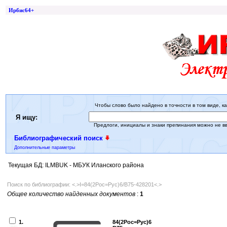
Ирбис64+
Чтобы слово было найдено в точности в том виде, ка
Я ищу:
Предлоги, инициалы и знаки препинания можно не в
Библиографический поиск
Дополнительные параметры
Текущая БД: ILMBUK - МБУК Иланского района
Поиск по библиографии: <.>I=84(2Рос=Рус)6/В75-428201<.>
Общее количество найденных документов
:
1
1.
84(2Рос=Рус)6