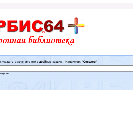
к указано, заключите его в двойные кавычки. Например:
"Соколов"
водить