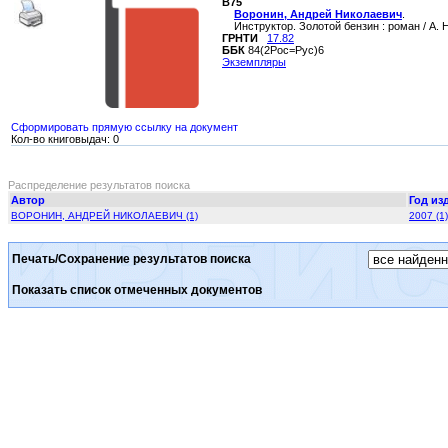
В75
Воронин, Андрей Николаевич
.
Инструктор. Золотой бензин : роман / А. Н.
ГРНТИ
17.82
ББК
84(2Рос=Рус)6
Экземпляры
Сформировать прямую ссылку на документ
Кол-во книговыдач: 0
Распределение результатов поиска
Автор
Год из
ВОРОНИН, АНДРЕЙ НИКОЛАЕВИЧ (1)
2007 (1)
Печать/Сохранение результатов поиска
Показать список отмеченных документов