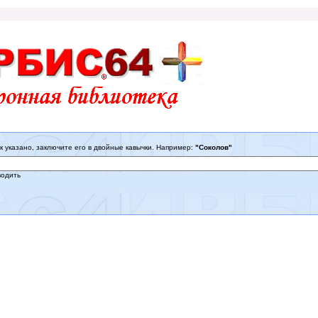
к указано, заключите его в двойные кавычки. Например:
"Соколов"
водить