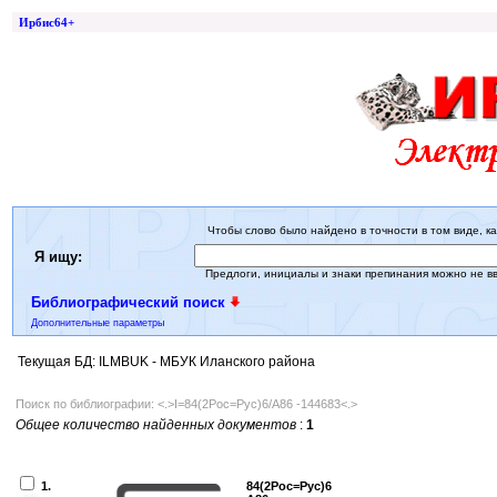
Ирбис64+
Чтобы слово было найдено в точности в том виде, ка
Я ищу:
Предлоги, инициалы и знаки препинания можно не в
Библиографический поиск
Дополнительные параметры
Текущая БД: ILMBUK - МБУК Иланского района
Поиск по библиографии: <.>I=84(2Рос=Рус)6/А86 -144683<.>
Общее количество найденных документов
:
1
1.
84(2Рос=Рус)6