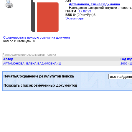
А86
Артамонова, Елена Вадимовна
.
Наследство заморской тетушки : повесть / Е
ГРНТИ
17.82.93
ББК
84(2Рос=Рус)6
Экземпляры
Сформировать прямую ссылку на документ
Кол-во книговыдач: 0
Распределение результатов поиска
Автор
Год из
АРТАМОНОВА, ЕЛЕНА ВАДИМОВНА (1)
2006 (1)
Печать/Сохранение результатов поиска
Показать список отмеченных документов