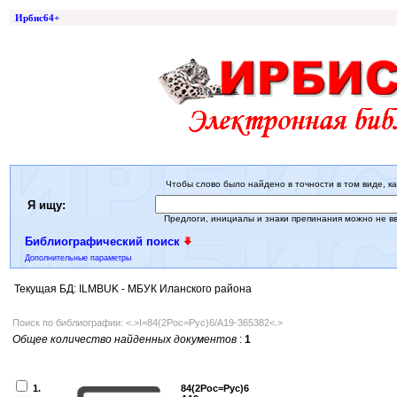
Ирбис64+
Чтобы слово было найдено в точности в том виде, ка
Я ищу:
Предлоги, инициалы и знаки препинания можно не в
Библиографический поиск
Дополнительные параметры
Текущая БД: ILMBUK - МБУК Иланского района
Поиск по библиографии: <.>I=84(2Рос=Рус)6/А19-365382<.>
Общее количество найденных документов
:
1
1.
84(2Рос=Рус)6