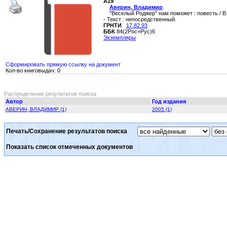
А19
Аверин, Владимир
.
"Веселый Роджер" нам поможет : повесть / В. А
- Текст : непосредственный.
ГРНТИ
17.82.93
ББК
84(2Рос=Рус)6
Экземпляры
Сформировать прямую ссылку на документ
Кол-во книговыдач: 0
Распределение результатов поиска
Автор
Год издания
АВЕРИН, ВЛАДИМИР (1)
2005 (1)
Печать/Сохранение результатов поиска
Показать список отмеченных документов