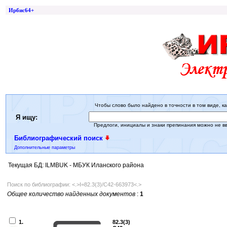
Ирбис64+
Чтобы слово было найдено в точности в том виде, ка
Я ищу:
Предлоги, инициалы и знаки препинания можно не в
Библиографический поиск
Дополнительные параметры
Текущая БД: ILMBUK - МБУК Иланского района
Поиск по библиографии: <.>I=82.3(3)/С42-663973<.>
Общее количество найденных документов
:
1
1.
82.3(3)