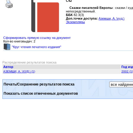
С42
Сказки писателей Европы
: сказки / ху
непосредственный.
ББК
82.3(3)
Доп.точки доступа:
Аземши, А. \худ.\
Экземпляры
Сформировать прямую ссылку на документ
Кол-во книговыдач: 2
"Круг чтения печатного издания"
Распределение результатов поиска
Автор
Год из
АЗЕМШИ, А. \ХУД.\ (1)
2002 (1)
Печать/Сохранение результатов поиска
Показать список отмеченных документов