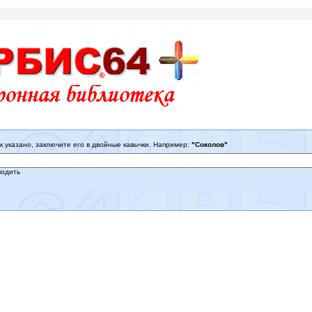
к указано, заключите его в двойные кавычки. Например:
"Соколов"
водить