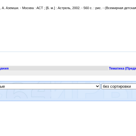
д. А. Аземши. - Москва : АСТ ; [Б. м.] : Астрель, 2002. - 560 с. : рис. - (Всемирная детска
дания
Тематика (Пред