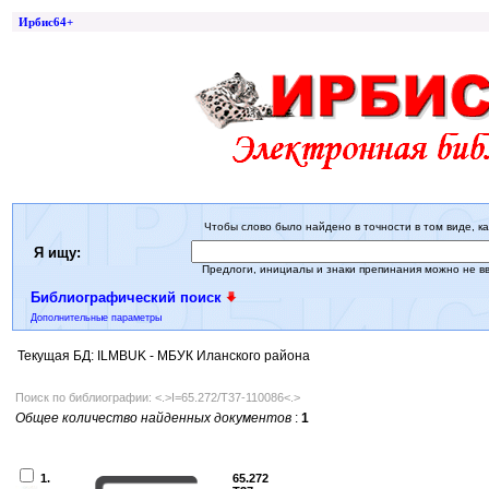
Ирбис64+
Чтобы слово было найдено в точности в том виде, ка
Я ищу:
Предлоги, инициалы и знаки препинания можно не в
Библиографический поиск
Дополнительные параметры
Текущая БД: ILMBUK - МБУК Иланского района
Поиск по библиографии: <.>I=65.272/Т37-110086<.>
Общее количество найденных документов
:
1
1.
65.272