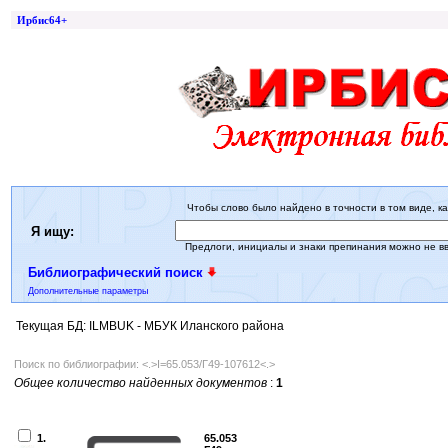
Ирбис64+
Чтобы слово было найдено в точности в том виде, ка
Я ищу:
Предлоги, инициалы и знаки препинания можно не в
Библиографический поиск
Дополнительные параметры
Текущая БД: ILMBUK - МБУК Иланского района
Поиск по библиографии: <.>I=65.053/Г49-107612<.>
Общее количество найденных документов
:
1
1.
65.053