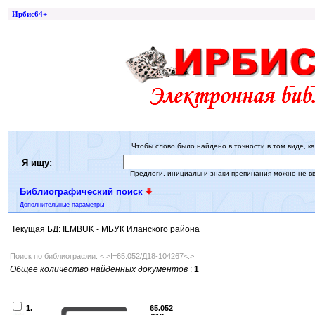
Ирбис64+
Чтобы слово было найдено в точности в том виде, ка
Я ищу:
Предлоги, инициалы и знаки препинания можно не в
Библиографический поиск
Дополнительные параметры
Текущая БД: ILMBUK - МБУК Иланского района
Поиск по библиографии: <.>I=65.052/Д18-104267<.>
Общее количество найденных документов
:
1
1.
65.052