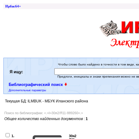
Ирбис64+
Чтобы слово было найдено в точности в том виде, ка
Я ищу:
Предлоги, инициалы и знаки препинания можно не в
Библиографический поиск
Дополнительные параметры
Текущая БД: ILMBUK - МБУК Иланского района
Поиск по библиографии: <.>I=30я2/Я11-889260<.>
Общее количество найденных документов
:
1
1.
30я2