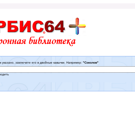
к указано, заключите его в двойные кавычки. Например:
"Соколов"
водить