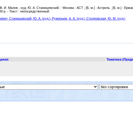
. И. Малов ; худ. Ю. А. Станишевский. - Москва : АСТ ; [Б. м.] : Астрель ; [Б. м.] : Ермак,
.00 р. - Текст : непосредственный.
ревич;
Станишевский, Ю. А. \худ.\;
Румянцев, А. А. \худ.\;
Столповская, Ю. М. \худ.\
дания
Тематика (Пред