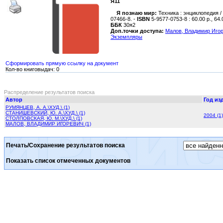
Я11
Я познаю мир:
Техника : энциклопедия / В
07466-8. -
ISBN
5-9577-0753-8 : 60.00 р., 64
ББК
30я2
Доп.точки доступа:
Малов, Владимир Иго
Экземпляры
Сформировать прямую ссылку на документ
Кол-во книговыдач: 0
Распределение результатов поиска
Автор
Год из
РУМЯНЦЕВ, А. А.\ХУД.\ (1)
СТАНИШЕВСКИЙ, Ю. А.\ХУД.\ (1)
2004 (1)
СТОЛПОВСКАЯ, Ю. М.\ХУД.\ (1)
МАЛОВ, ВЛАДИМИР ИГОРЕВИЧ (1)
Печать/Сохранение результатов поиска
Показать список отмеченных документов