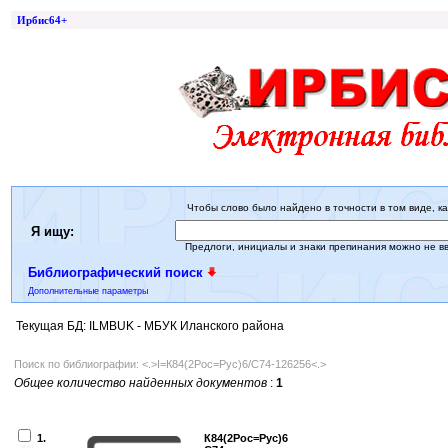
Ирбис64+
Чтобы слово было найдено в точности в том виде, ка
Я ищу:
Предлоги, инициалы и знаки препинания можно не в
Библиографический поиск
Дополнительные параметры
Текущая БД: ILMBUK - МБУК Иланского района
Поиск по библиографии: <.>I=К84(2Рос=Рус)6/С74-126256<.>
Общее количество найденных документов
:
1
1.
К84(2Рос=Рус)6