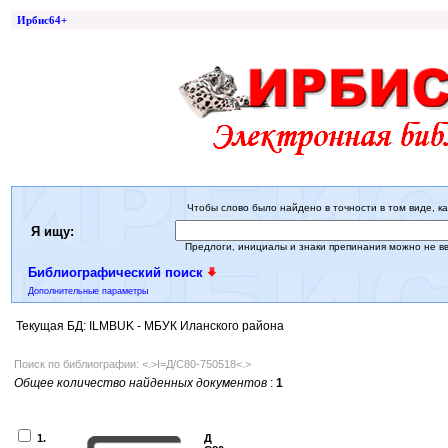
Ирбис64+
Чтобы слово было найдено в точности в том виде, ка
Я ищу:
Предлоги, инициалы и знаки препинания можно не в
Библиографический поиск
Дополнительные параметры
Текущая БД: ILMBUK - МБУК Иланского района
Поиск по библиографии: <.>I=Д/С80-750518<.>
Общее количество найденных документов
:
1
1.
Д