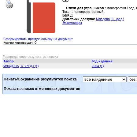
С80
Стихи для утренников
: монография / ред. С
Текст : непосредственный.
ББК
Д
Доп.точки доступа:
Младова, С. \ред.\
Экземпляры
Сформировать прямую ссылку на документ
Кол-во книговыдач: 0
Распределение результатов поиска
Автор
Год издания
МЛАДОВА, С. \РЕД.\ (1)
2004 (1)
Печать/Сохранение результатов поиска
Показать список отмеченных документов