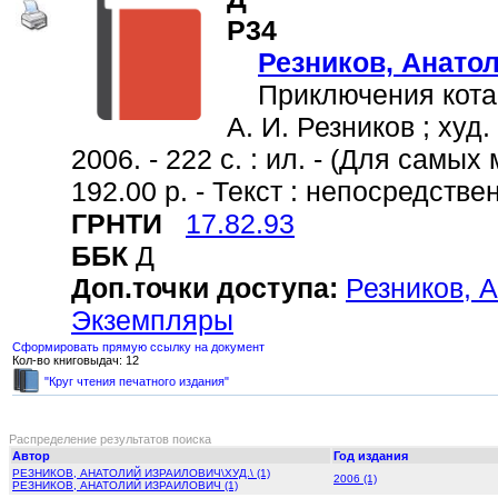
Р34
Резников, Анато
Приключения кота Л
А. И. Резников ; худ.
2006. - 222 с. : ил. - (Для самых
192.00 р. - Текст : непосредстве
ГРНТИ
17.82.93
ББК
Д
Доп.точки доступа:
Резников, А
Экземпляры
Сформировать прямую ссылку на документ
Кол-во книговыдач: 12
"Круг чтения печатного издания"
Распределение результатов поиска
Автор
Год издания
РЕЗНИКОВ, АНАТОЛИЙ ИЗРАИЛОВИЧ\ХУД.\ (1)
2006 (1)
РЕЗНИКОВ, АНАТОЛИЙ ИЗРАИЛОВИЧ (1)