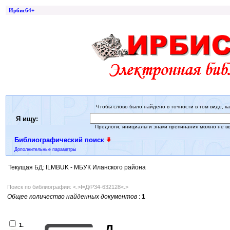
Ирбис64+
Чтобы слово было найдено в точности в том виде, ка
Я ищу:
Предлоги, инициалы и знаки препинания можно не в
Библиографический поиск
Дополнительные параметры
Текущая БД: ILMBUK - МБУК Иланского района
Поиск по библиографии: <.>I=Д/Р34-632128<.>
Общее количество найденных документов
:
1
1.
Д