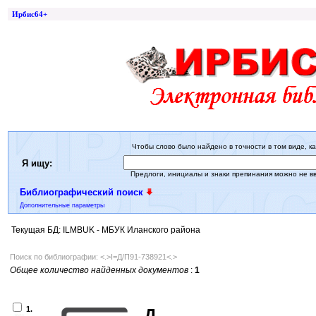
Ирбис64+
Чтобы слово было найдено в точности в том виде, ка
Я ищу:
Предлоги, инициалы и знаки препинания можно не в
Библиографический поиск
Дополнительные параметры
Текущая БД: ILMBUK - МБУК Иланского района
Поиск по библиографии: <.>I=Д/П91-738921<.>
Общее количество найденных документов
:
1
1.
Д