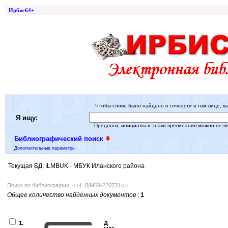
Ирбис64+
Чтобы слово было найдено в точности в том виде, ка
Я ищу:
Предлоги, инициалы и знаки препинания можно не в
Библиографический поиск
Дополнительные параметры
Текущая БД: ILMBUK - МБУК Иланского района
Поиск по библиографии: <.>I=Д/М69-220731<.>
Общее количество найденных документов
:
1
1.
Д