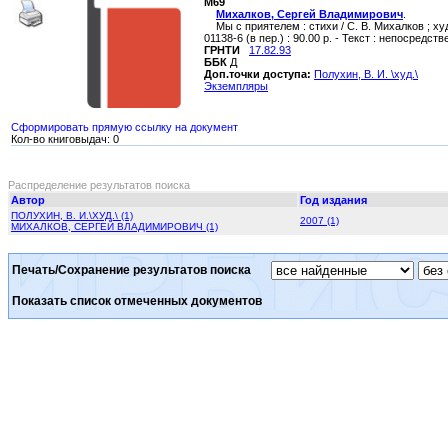
М69
Михалков, Сергей Владимирович
.
Мы с приятелем : стихи / С. В. Михалков ; худ. 
01138-6 (в пер.) : 90.00 р. - Текст : непосредст
ГРНТИ
17.82.93
ББК
Д
Доп.точки доступа:
Полухин, В. И. \худ.\
Экземпляры
Сформировать прямую ссылку на документ
Кол-во книговыдач: 0
Распределение результатов поиска
Автор
Год издания
ПОЛУХИН, В. И.\ХУД.\ (1)
2007 (1)
МИХАЛКОВ, СЕРГЕЙ ВЛАДИМИРОВИЧ (1)
Печать/Сохранение результатов поиска
Показать список отмеченных документов