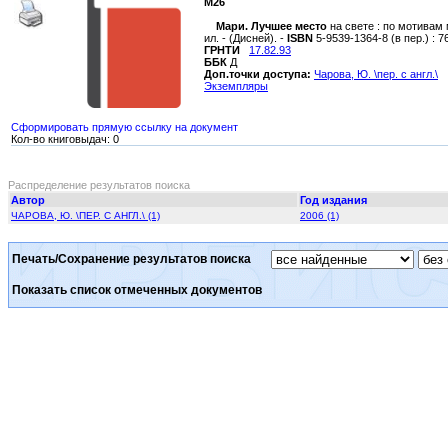
М26
Мари. Лучшее место
на свете : по мотивам м
ил. - (Дисней). -
ISBN
5-9539-1364-8 (в пер.) : 7
ГРНТИ
17.82.93
ББК
Д
Доп.точки доступа:
Чарова, Ю. \пер. с англ.\
Экземпляры
Сформировать прямую ссылку на документ
Кол-во книговыдач: 0
Распределение результатов поиска
Автор
Год издания
ЧАРОВА, Ю. \ПЕР. С АНГЛ.\ (1)
2006 (1)
Печать/Сохранение результатов поиска
Показать список отмеченных документов