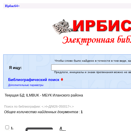
Ирбис64+
Чтобы слово было найдено в точности в том виде, ка
Я ищу:
Предлоги, инициалы и знаки препинания можно не в
Библиографический поиск
Дополнительные параметры
Текущая БД: ILMBUK - МБУК Иланского района
Поиск по библиографии: <.>I=Д/М26-050017<.>
Общее количество найденных документов
:
1
1.
Д