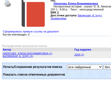
Л61
Липатова, Елена Владимировна
.
Несерьезные истории : сказки / Е. В. Липатова ;
197-1 : 8.00 р. - Текст : непосредственный.
ББК
Д
Доп.точки доступа:
Багинская, А. \худ.\
Экземпляры
Сформировать прямую ссылку на документ
Кол-во книговыдач: 0
Распределение результатов поиска
Автор
Год издания
ЛИПАТОВА, ЕЛЕНА ВЛАДИМИРОВНА (1)
2005 (1)
БАГИНСКАЯ, А. \ХУД.\ (1)
Печать/Сохранение результатов поиска
Показать список отмеченных документов