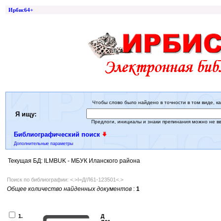
Ирбис64+
Чтобы слово было найдено в точности в том виде, ка
Я ищу:
Предлоги, инициалы и знаки препинания можно не в
Библиографический поиск
Дополнительные параметры
Текущая БД: ILMBUK - МБУК Иланского района
Поиск по библиографии: <.>I=Д/Л61-123501<.>
Общее количество найденных документов
:
1
1.
Д