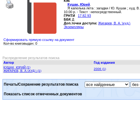
К96
Кушак, Юрий
.
Я капелька лета : загадки / Ю. Кушак ; худ. В. 
10.00 р. - Текст : непосредственный.
ГРНТИ
17.82.93
ББК
Д
Доп.точки доступа:
Жигарев, В. А. \худ.\
Экземпляры
Сформировать прямую ссылку на документ
Кол-во книговыдач: 0
Распределение результатов поиска
Автор
Год издания
КУШАК, ЮРИЙ (1)
2006 (1)
ЖИГАРЕВ, В. А.\ХУД.\ (1)
Печать/Сохранение результатов поиска
Показать список отмеченных документов