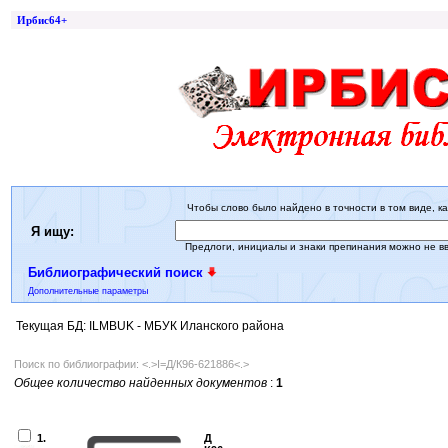
Ирбис64+
Чтобы слово было найдено в точности в том виде, ка
Я ищу:
Предлоги, инициалы и знаки препинания можно не в
Библиографический поиск
Дополнительные параметры
Текущая БД: ILMBUK - МБУК Иланского района
Поиск по библиографии: <.>I=Д/К96-621886<.>
Общее количество найденных документов
:
1
1.
Д