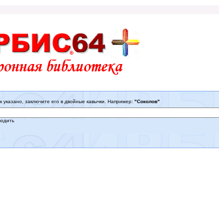
к указано, заключите его в двойные кавычки. Например:
"Соколов"
водить