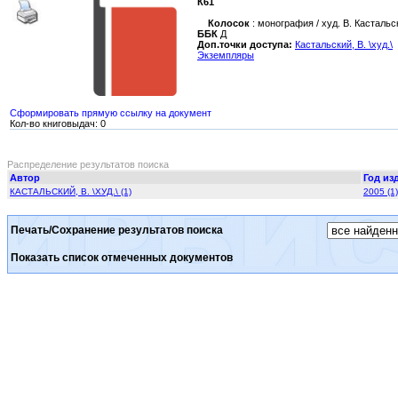
К61
Колосок
: монография / худ. В. Кастальск
ББК
Д
Доп.точки доступа:
Кастальский, В. \худ.\
Экземпляры
Сформировать прямую ссылку на документ
Кол-во книговыдач: 0
Распределение результатов поиска
Автор
Год из
КАСТАЛЬСКИЙ, В. \ХУД.\ (1)
2005 (1)
Печать/Сохранение результатов поиска
Показать список отмеченных документов