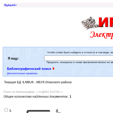
Ирбис64+
Чтобы слово было найдено в точности в том виде, ка
Я ищу:
Предлоги, инициалы и знаки препинания можно не в
Библиографический поиск
Дополнительные параметры
Текущая БД: ILMBUK - МБУК Иланского района
Поиск по библиографии: <.>I=Д/К61-513734<.>
Общее количество найденных документов
:
1
1.
Д