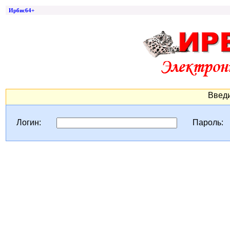
Ирбис64+
Введи
Логин:
Пароль: