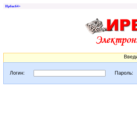
Ирбис64+
Введи
Логин:
Пароль: