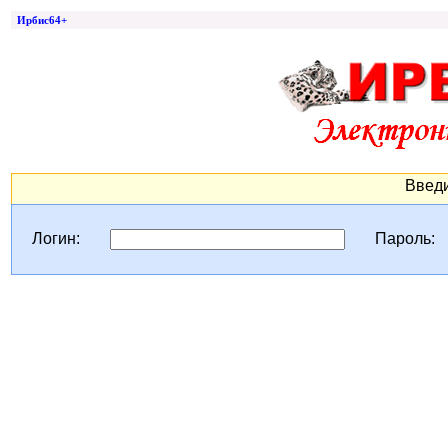
Ирбис64+
Введи
Логин:
Пароль: