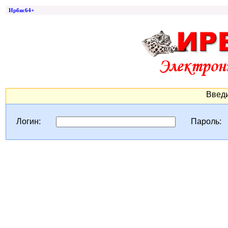
Ирбис64+
Введи
Логин:
Пароль: