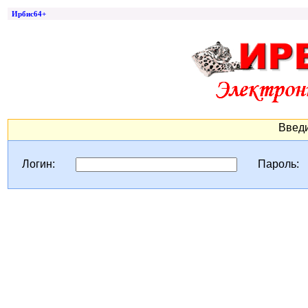
Ирбис64+
Введи
Логин:
Пароль: