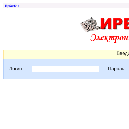
Ирбис64+
Введи
Логин:
Пароль: