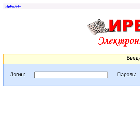
Ирбис64+
Введи
Логин:
Пароль: