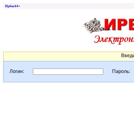
Ирбис64+
Введи
Логин:
Пароль: