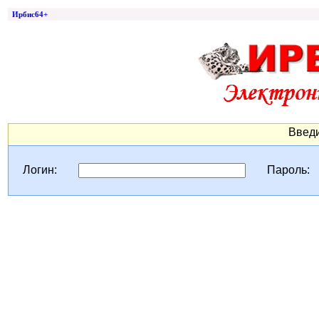
Ирбис64+
Введи
Логин:
Пароль: