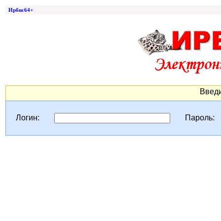
Ирбис64+
Введи
Логин:
Пароль: