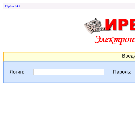
Ирбис64+
Введи
Логин:
Пароль: